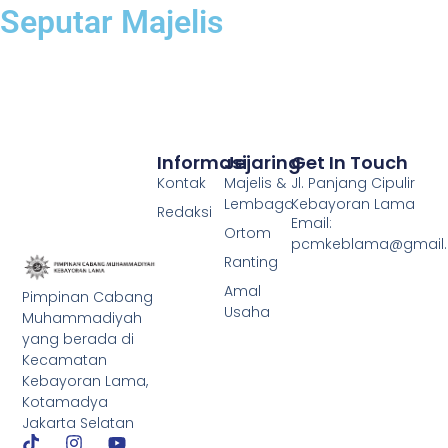
Seputar Majelis
Informasi
Jejaring
Get In Touch
Kontak
Majelis &
Jl. Panjang Cipulir
Lembaga
Kebayoran Lama
Redaksi
Email:
Ortom
pcmkeblama@gmail
Ranting
Amal
Pimpinan Cabang
Usaha
Muhammadiyah
yang berada di
Kecamatan
Kebayoran Lama,
Kotamadya
Jakarta Selatan