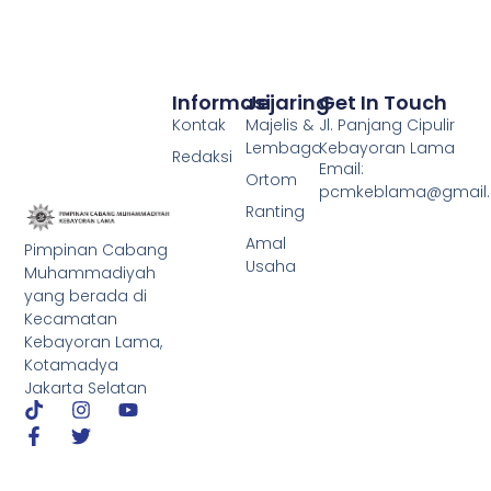
Informasi
Jejaring
Get In Touch
Kontak
Majelis &
Jl. Panjang Cipulir
Lembaga
Kebayoran Lama
Redaksi
Email:
Ortom
pcmkeblama@gmail
Ranting
Amal
Pimpinan Cabang
Usaha
Muhammadiyah
yang berada di
Kecamatan
Kebayoran Lama,
Kotamadya
Jakarta Selatan