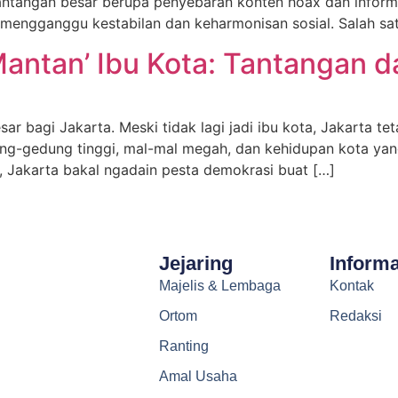
antangan besar berupa penyebaran konten hoax dan inform
 mengganggu kestabilan dan keharmonisan sosial. Salah sa
Mantan’ Ibu Kota: Tantangan 
 bagi Jakarta. Meski tidak lagi jadi ibu kota, Jakarta te
ung-gedung tinggi, mal-mal megah, dan kehidupan kota yang
a, Jakarta bakal ngadain pesta demokrasi buat […]
Jejaring
Informa
Majelis & Lembaga
Kontak
Ortom
Redaksi
Ranting
Amal Usaha