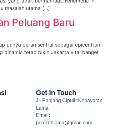
asi yang tidak bermanfaat. Fenomena ini
tu masalah utama […]
dan Peluang Baru
tap punya peran sentral sebagai epicentrum
 dinamis tetap bikin Jakarta vital banget
si
Get In Touch
Jl. Panjang Cipulir Kebayoran
Lama
Email:
pcmkeblama@gmail.com