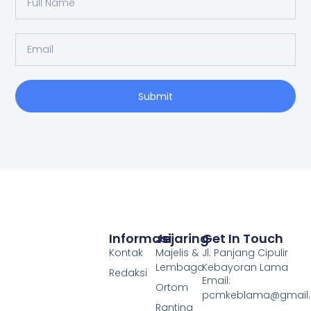
Submit
Informasi
Jejaring
Get In Touch
Kontak
Majelis &
Jl. Panjang Cipulir
Lembaga
Kebayoran Lama
Redaksi
Email:
Ortom
pcmkeblama@gmail
Ranting