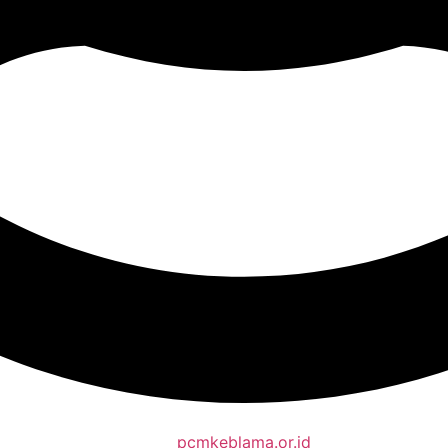
pcmkeblama.or.id